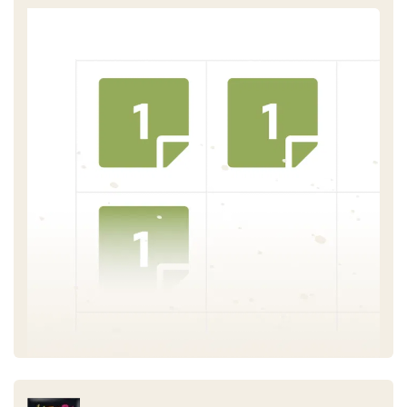
Resa media:
60 q/ha
Vinificazione:
diraspatura, macerazione per 12 giorni e
Invia recensione
fermentazione in tini di acciaio
Maturazione:
in tini di acciaio (90%) e tonneaux Taransaud
(10%) per 4 mesi
Gradazione alcolica:
12,53 %
Acidità totale:
6,10 g/l
PH
:
3,41
Malgrado il nostro impegno a mantenere costantemente aggiornate le
informazioni relative ai singoli prodotti, potrebbe accadere che ci siano delle
differenze rispetto a quelle riportate sulle confezioni disponibili al momento
dell’ordine.