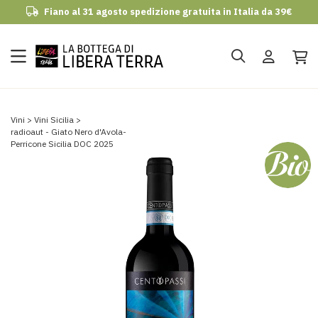
Fiano al 31 agosto spedizione gratuita in Italia da 39€
udi
Vini
Vini Sicilia
radioaut - Giato Nero d'Avola-
Perricone Sicilia DOC 2025
Vai
alla
fine
della
galleria
di
immagini