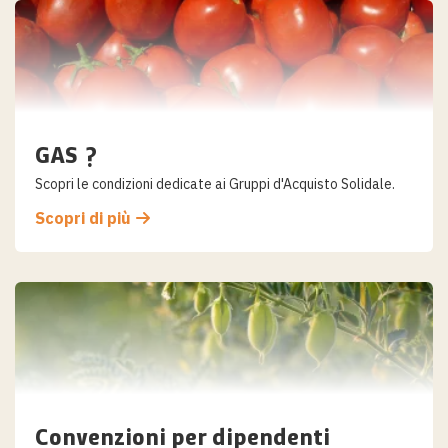
al
contenuto
GAS ?
Scopri le condizioni dedicate ai Gruppi d'Acquisto Solidale.
Scopri di più
Convenzioni per dipendenti