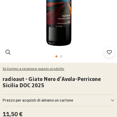
Vai
all'inizio
Sii il primo a recensire questo prodotto
della
galleria
radioaut - Giato Nero d'Avola-Perricone
di
Sicilia DOC 2025
immagini
Prezzo per acquisti di almeno un cartone
11,50 €
9,90 €
Unità per cartone
6
- Prezzo unitario
- Prezzo cartone