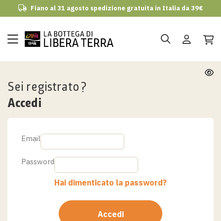
Fiano al 31 agosto spedizione gratuita in Italia da 39€
udi
Sei registrato?
Accedi
Email
Password
Hai dimenticato la password?
Accedi