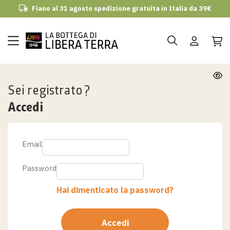
Fiano al 31 agosto spedizione gratuita in Italia da 39€
udi
Sei registrato?
Accedi
Email
Password
Hai dimenticato la password?
Accedi