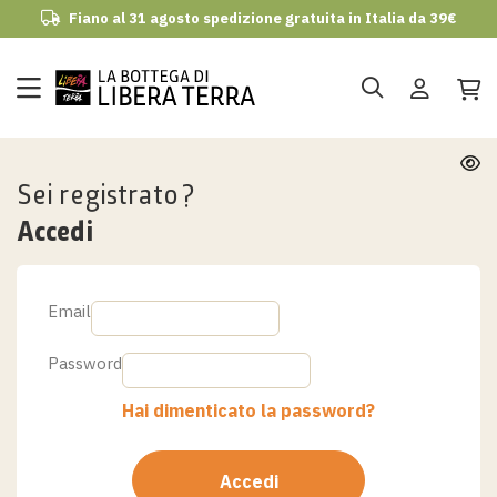
Fiano al 31 agosto spedizione gratuita in Italia da 39€
udi
Sei registrato?
Accedi
Email
Password
Hai dimenticato la password?
Accedi