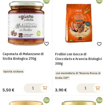
Aggiungi
Ag
alla
all
Caponata di Melanzane di
Frollini con Gocce di
lista
Sicilia Biologica 270g
lis
Cioccolato e Arancia Biologici
300g
desideri
des
tipicità siciliana
con marmellata di "Arancia Rossa di
Sicilia IGP"
5,50 €
3,90 €