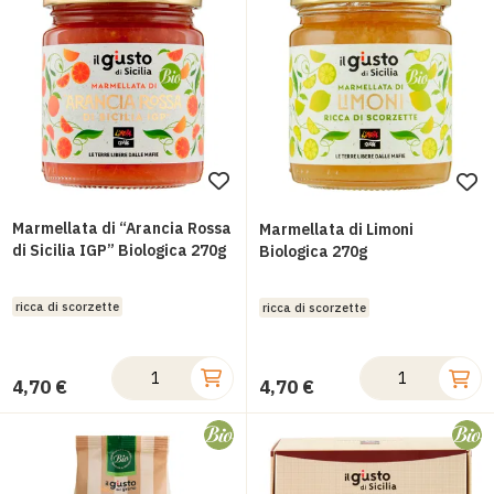
Aggiungi
Ag
alla
all
Marmellata di “Arancia Rossa
Marmellata di Limoni
lista
di Sicilia IGP” Biologica 270g
lis
Biologica 270g
desideri
des
ricca di scorzette
ricca di scorzette
4,70 €
4,70 €