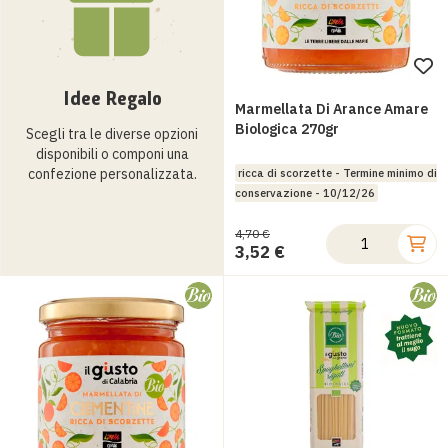
Ag
Idee Regalo
all
Marmellata Di Arance Amare
lis
Biologica 270gr
Scegli tra le diverse opzioni
disponibili o componi una
des
confezione personalizzata.
ricca di scorzette - Termine minimo di
conservazione - 10/12/26
4,70 €
3,52 €