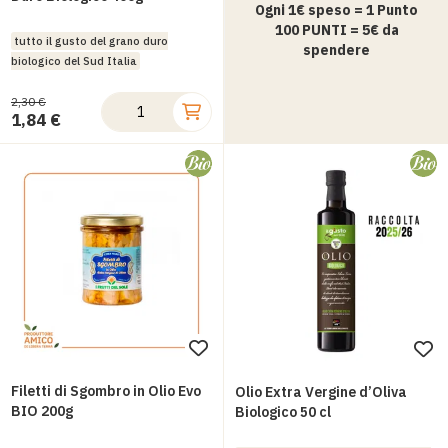
Ogni 1€ speso = 1 Punto
desideri
100 PUNTI = 5€ da
tutto il gusto del grano duro
spendere
biologico del Sud Italia
2,30 €
1,84 €
Aggiungi
Ag
alla
all
Filetti di Sgombro in Olio Evo
Olio Extra Vergine d’Oliva
lista
BIO 200g
lis
Biologico 50 cl
desideri
des