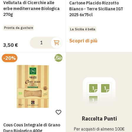
alla
all
Vellutata di Cicerchie alle
Cartone Placido Rizzotto
lista
erbe mediterranee Biologica
lis
Bianco - Terre Siciliane IGT
270g
2025 6x75cl
desideri
des
Pronta da gustare
La Sicilia è bella
Scopri di più
3,50 €
-20%
Aggiungi
Raccolta Punti
alla
Cous Cous Integrale di Grano
Per acquisti di almeno 100€
lista
Duro Biologico 400g