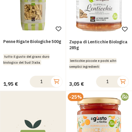
Aggiungi
Ag
alla
all
Penne Rigate Biologiche 500g
Zuppa di Lenticchie Biologica
lista
lis
285g
desideri
des
tutto il gusto del grano duro
lenticchie piccole e pochi altri
biologico del Sud Italia
semplici ingredienti
1,95 €
3,05 €
-25%