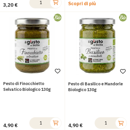
Scopri di più
3,20 €
Aggiungi
Ag
alla
all
Pesto di Finocchietto
Pesto di Basilico e Mandorle
lista
Selvatico Biologico 130g
lis
Biologico 130g
desideri
des
4,90 €
4,90 €