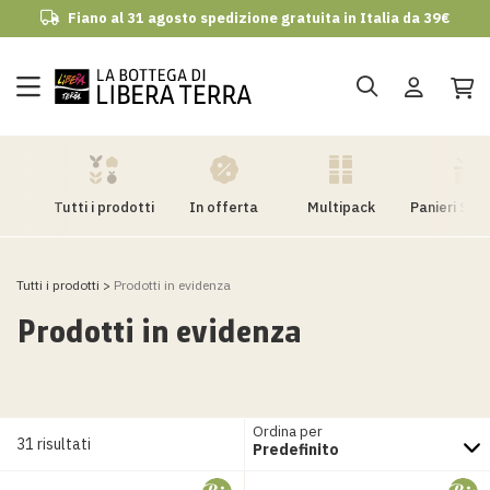
Fiano al 31 agosto spedizione gratuita in Italia da 39€
udi
Tutti i prodotti
In offerta
Multipack
Panieri Sco
Tutti i prodotti
Prodotti in evidenza
Prodotti in evidenza
Ordina per
31 risultati