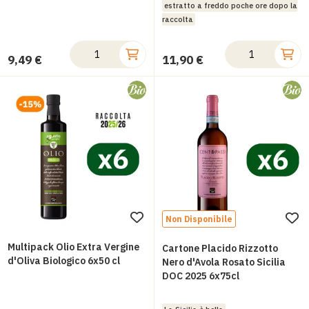
estratto a freddo poche ore dopo la
raccolta
9,49 €
11,90 €
Non Disponibile
Aggiungi
Ag
alla
all
Multipack Olio Extra Vergine
Cartone Placido Rizzotto
lista
d'Oliva Biologico 6x50 cl
lis
Nero d'Avola Rosato Sicilia
DOC 2025 6x75cl
desideri
des