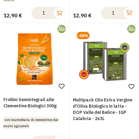
12,90 €
12,90 €
Aggiungi
Ag
alla
all
Frollini Semintegrali alle
Multipack Olio Extra Vergine
lista
Clementine Biologici 300g
lis
d'Oliva Biologico in latta -
DOP Valle del Belice - IGP
desideri
des
Calabria - 2x3L
con marmellata di clementine dai
nostri agrumeti