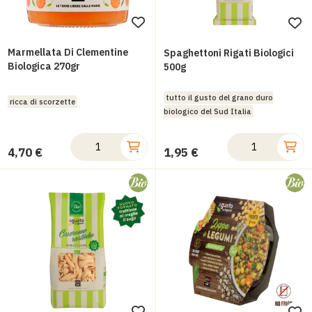
Aggiungi
Ag
alla
all
Marmellata Di Clementine
Spaghettoni Rigati Biologici
lista
Biologica 270gr
lis
500g
desideri
des
tutto il gusto del grano duro
ricca di scorzette
biologico del Sud Italia
4,70 €
1,95 €