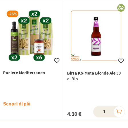
Aggiungi
Ag
alla
all
Paniere Mediterraneo
Birra Ko-Meta Blonde Ale 33
lista
lis
cl Bio
desideri
des
Scopri di più
4,10 €