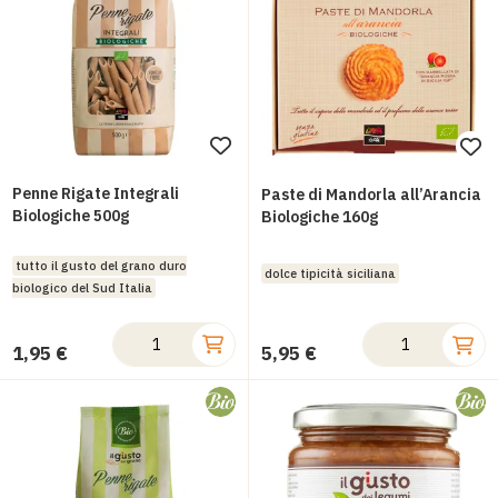
Aggiungi
Ag
alla
all
Penne Rigate Integrali
Paste di Mandorla all’Arancia
lista
Biologiche 500g
lis
Biologiche 160g
desideri
des
tutto il gusto del grano duro
dolce tipicità siciliana
biologico del Sud Italia
1,95 €
5,95 €