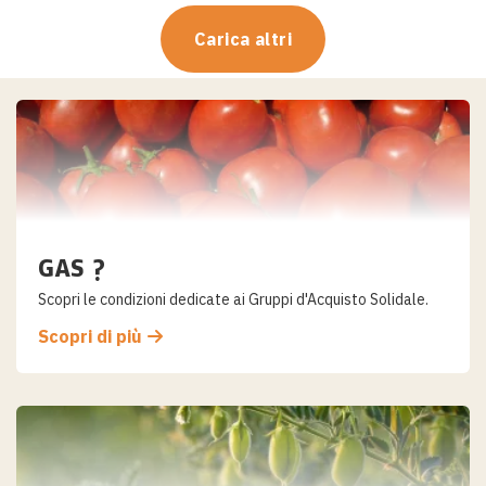
Carica altri
Salta
al
contenuto
GAS ?
Scopri le condizioni dedicate ai Gruppi d'Acquisto Solidale.
Scopri di più