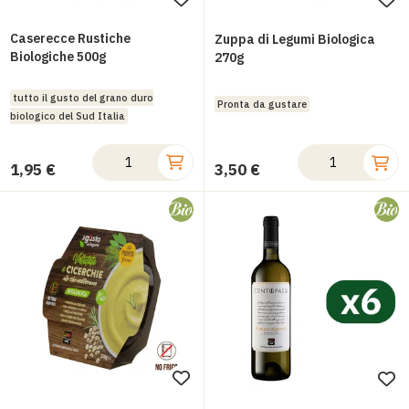
Aggiungi
Ag
alla
all
Caserecce Rustiche
Zuppa di Legumi Biologica
lista
Biologiche 500g
lis
270g
desideri
des
tutto il gusto del grano duro
Pronta da gustare
biologico del Sud Italia
1,95 €
3,50 €
Aggiungi
Ag