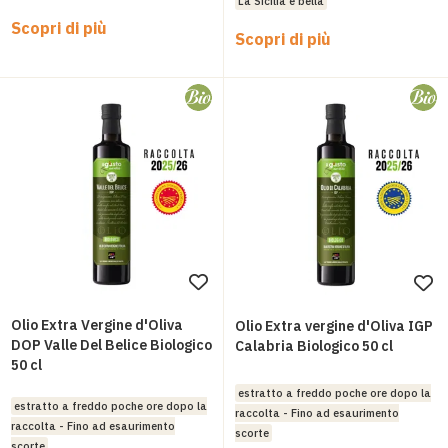
La Sicilia è bella
Scopri di più
Scopri di più
Aggiungi
Ag
alla
all
Olio Extra Vergine d'Oliva
Olio Extra vergine d'Oliva IGP
lista
DOP Valle Del Belice Biologico
lis
Calabria Biologico 50 cl
50 cl
desideri
des
estratto a freddo poche ore dopo la
estratto a freddo poche ore dopo la
raccolta - Fino ad esaurimento
raccolta - Fino ad esaurimento
scorte
scorte