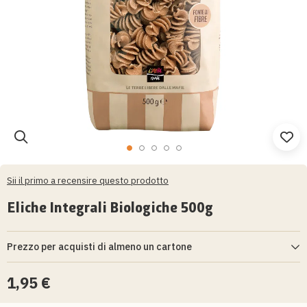
Vai
all'inizio
Sii il primo a recensire questo prodotto
della
galleria
Eliche Integrali Biologiche 500g
di
immagini
Prezzo per acquisti di almeno un cartone
1,95 €
Acquistando almeno un cartone,
previo accesso come cliente
registrato
, si beneficerà di uno sconto ad hoc (non comulabile