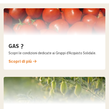
Salta
al
contenuto
GAS ?
Scopri le condizioni dedicate ai Gruppi d'Acquisto Solidale.
Scopri di più