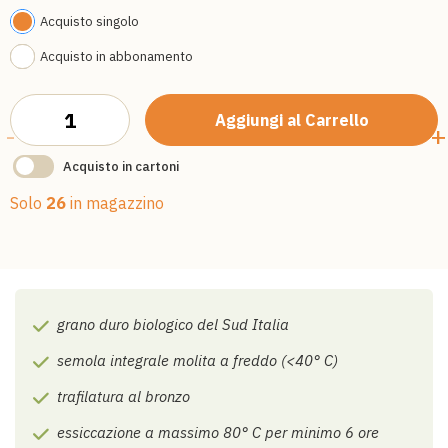
con altre promozioni).
Acquisto singolo
Per maggiori informazioni
clicca qui
.
Acquisto in abbonamento
Aggiungi al Carrello
-
+
Acquisto in cartoni
Solo
26
in magazzino
grano duro biologico del Sud Italia
semola integrale molita a freddo (<40° C)
trafilatura al bronzo
essiccazione a massimo 80° C per minimo 6 ore