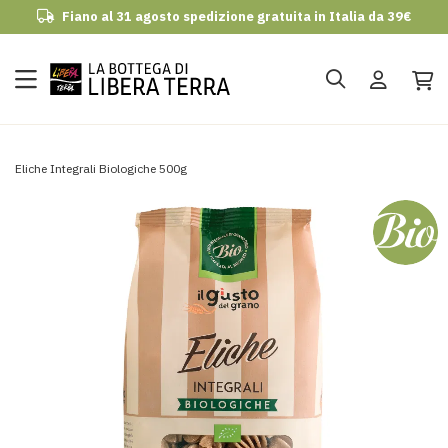
Fiano al 31 agosto spedizione gratuita in Italia da 39€
udi
Eliche Integrali Biologiche 500g
Vai
alla
fine
della
galleria
di
immagini