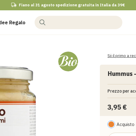
Fiano al 31 agosto spedizione gratuita in Italia da 39€
dee Regalo
Sii il primo a 
Hummus – 
Prezzo per ac
3,95 €
Acquistando
si beneficer
Per maggior
Acquisto