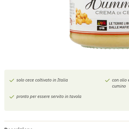
Vai
all'inizio
della
solo cece coltivato in Italia
con olio
galleria
cumino
di
immagini
pronto per essere servito in tavola