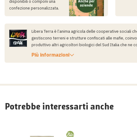
disponibili o componi una
Nome
confezione personalizzata.
Titolo
Libera Terra è l’anima agricola delle cooperative sociali ch
gestiscono terreni e strutture confiscati alle mafie, coinvol
produttivo altri agricoltori biologici del Sud Italia che ne c
Recensione
Più informazioni
Potrebbe interessarti anche
Invia recensione