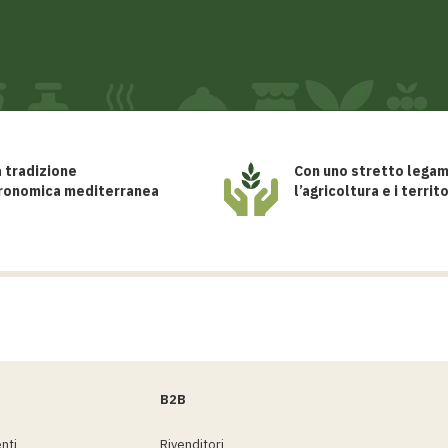
a tradizione
Con uno stretto lega
ronomica mediterranea
l’agricoltura e i territo
B2B
nti
Rivenditori