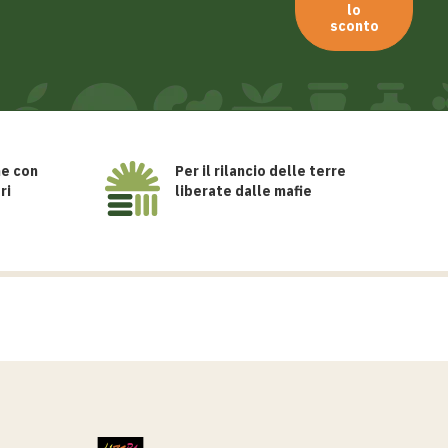
lo
sconto
me con
Per il rilancio delle terre
ri
liberate dalle mafie