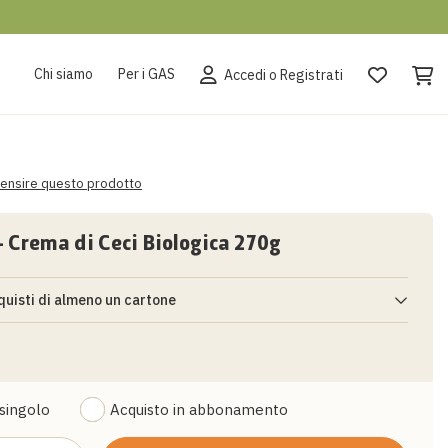
Chi siamo
Per i GAS
Accedi o Registrati
recensire questo prodotto
Crema di Ceci Biologica 270g
quisti di almeno un cartone
 almeno un cartone,
previo accesso come cliente registrato
,
à di uno sconto ad hoc (non comulabile con altre promozioni).
i informazioni
clicca qui
.
 singolo
Acquisto in abbonamento