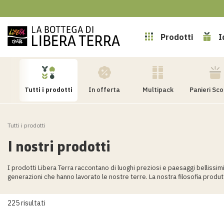
Prodotti
I
Tutti i prodotti
In offerta
Multipack
Panieri Sc
Tutti i prodotti
I nostri prodotti
I prodotti Libera Terra raccontano di luoghi preziosi e paesaggi bellissimi
generazioni che hanno lavorato le nostre terre. La nostra filosofia produt
225 risultati