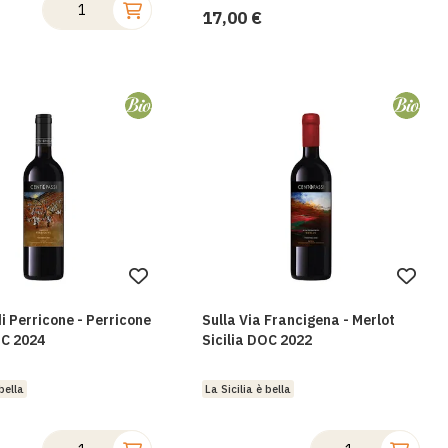
17,00 €
Aggiungi
Aggi
alla
alla
i Perricone - Perricone
Sulla Via Francigena - Merlot
lista
lista
OC 2024
Sicilia DOC 2022
desideri
desi
bella
La Sicilia è bella