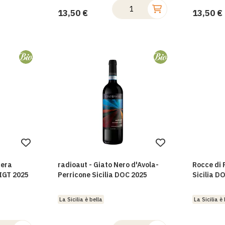
13,50 €
13,50 €
Aggiungi
Aggiungi
alla
alla
cera
radioaut - Giato Nero d'Avola-
Rocce di P
lista
lista
 IGT 2025
Perricone Sicilia DOC 2025
Sicilia D
desideri
desideri
La Sicilia è bella
La Sicilia è 