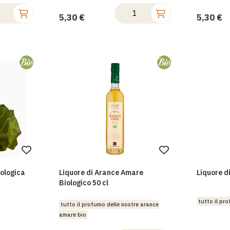
5,30 €
5,30 €
Aggiungi
Aggiungi
alla
alla
ologica
Liquore di Arance Amare
Liquore di
lista
lista
Biologico 50 cl
desideri
desideri
tutto il pro
tutto il profumo delle nostre arance
amare bio