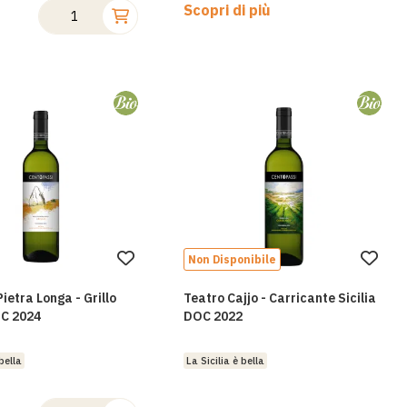
Scopri di più
Non Disponibile
Aggiungi
Aggi
alla
alla
ietra Longa - Grillo
Teatro Cajjo - Carricante Sicilia
lista
lista
OC 2024
DOC 2022
desideri
desi
bella
La Sicilia è bella