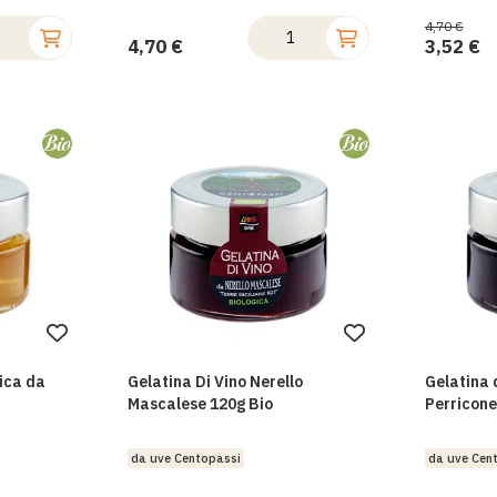
4,70 €
3,52 €
4,70 €
Aggiungi
Aggiungi
alla
alla
gica da
Gelatina Di Vino Nerello
Gelatina 
lista
lista
Mascalese 120g Bio
Perricone
desideri
desideri
da uve Centopassi
da uve Cen