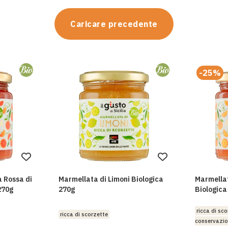
Caricare precedente
-25%
Aggiungi
Aggiungi
alla
alla
a Rossa di
Marmellata di Limoni Biologica
Marmella
lista
lista
270g
270g
Biologica
desideri
desideri
ricca di sc
ricca di scorzette
conservazio