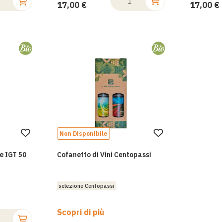
17,00 €
17,00 €
Non Disponibile
Aggiungi
Aggiungi
alla
alla
ne IGT 50
Cofanetto di Vini Centopassi
lista
lista
desideri
desideri
selezione Centopassi
Scopri di più