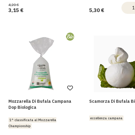
4,20 €
3,15 €
5,30 €
Aggiungi
alla
Mozzarella Di Bufala Campana
Scamorza Di Bufala Bi
lista
Dop Biologica
desideri
eccellenza campana
1^ classificata al Mozzarella
Championship