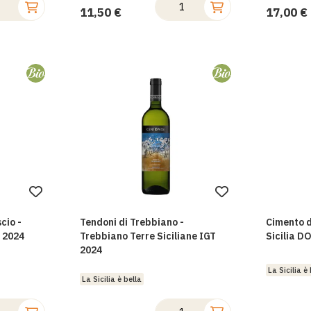
11,50 €
17,00 €
Aggiungi
Aggiungi
alla
alla
cio -
Tendoni di Trebbiano -
Cimento d
lista
lista
 2024
Trebbiano Terre Siciliane IGT
Sicilia D
2024
desideri
desideri
La Sicilia è 
La Sicilia è bella