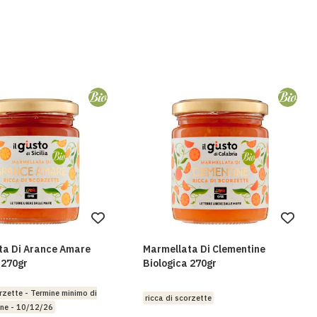
Aggiungi
Aggi
alla
alla
ta Di Arance Amare
Marmellata Di Clementine
lista
lista
 270gr
Biologica 270gr
desideri
desi
orzette - Termine minimo di
ricca di scorzette
ne - 10/12/26