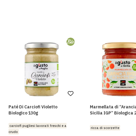
Aggiungi
alla
Paté Di Carciofi Violetto
Marmellata di “Aranci
lista
Biologico 130g
Sicilia IGP” Biologica 
desideri
carciofi pugliesi lavorati freschi e a
ricca di scorzette
crudo