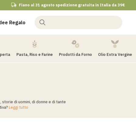
Fiano al 31 agosto spedizione gratuita in Italia da 39€
dee Regalo
operta
Pasta, Riso e Farine
Prodotti da Forno
Olio Extra Vergine
, storie di uomini, di donne e di tante
tiva?
Leggi tutto