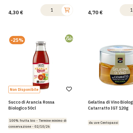
4,30 €
4,70 €
-25%
Non Disponibile
Aggiungi
alla
Succo di Arancia Rossa
Gelatina di Vino Biolo
lista
Biologico 50cl
Catarratto IGT 120g
desideri
100% frutta bio - Termine minimo di
da uve Centopassi
conservazione - 02/10/26