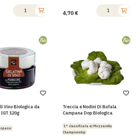
4,70 €
Aggiungi
Aggi
alla
alla
di Vino Biologica da
Treccia e Nodini Di Bufala
lista
lista
 IGT 120g
Campana Dop Biologica
desideri
desi
1^ classificata al Mozzarella
topassi
Championship