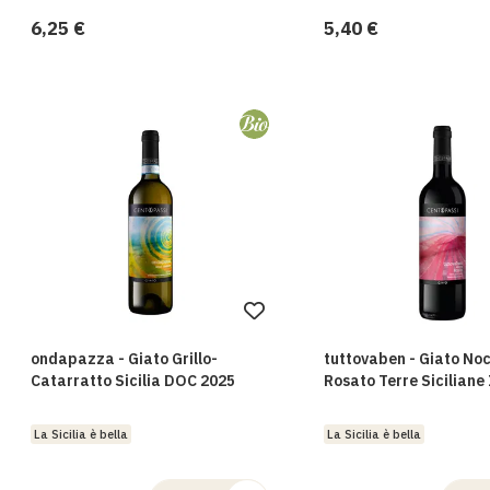
5,40 €
6,25 €
Aggiungi
alla
ondapazza - Giato Grillo-
tuttovaben - Giato No
lista
Catarratto Sicilia DOC 2025
Rosato Terre Siciliane
desideri
La Sicilia è bella
La Sicilia è bella