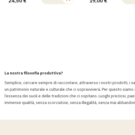
24,50 €
19,00 €
Salta
al
La nostra filosofia produttiva?
contenuto
Semplice, cercare sempre di raccontare, attraverso i nostri prodotti, i sap
un patrimonio naturale e culturale che ci sopravviverà. Per questo siamo 
l’essenza dei suoli e delle tradizioni che ci ospitano. Luoghi preziosi, pa
immense qualità, senza scorciatoie, senza illegalità, senza mai abbandonar