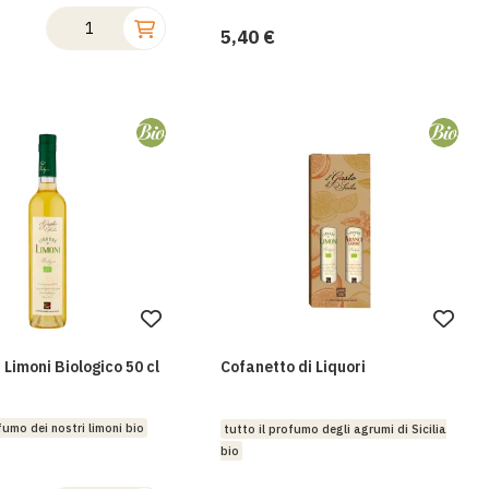
5,40 €
Aggiungi
Aggi
alla
alla
 Limoni Biologico 50 cl
Cofanetto di Liquori
lista
lista
desideri
desi
fumo dei nostri limoni bio
tutto il profumo degli agrumi di Sicilia
bio