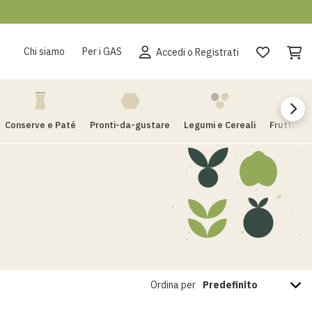
Chi siamo
Per i GAS
Accedi o Registrati
Conserve e Paté
Pronti-da-gustare
Legumi e Cereali
Frutta di
Ordina per